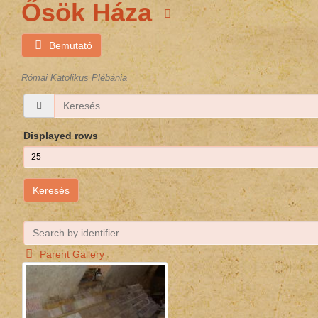
Ősök Háza
Bemutató
Római Katolikus Plébánia
Displayed rows
Keresés
Parent Gallery