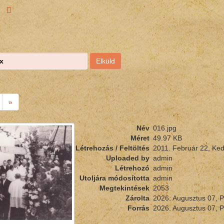
m
»
Név
016.jpg
Méret
49.97 KB
Létrehozás / Feltöltés
2011. Február 22, Ke
Uploaded by
admin
Létrehozó
admin
Utoljára módosította
admin
Megtekintések
2053
Zárolta
2026. Augusztus 07, 
Forrás
2026. Augusztus 07, 