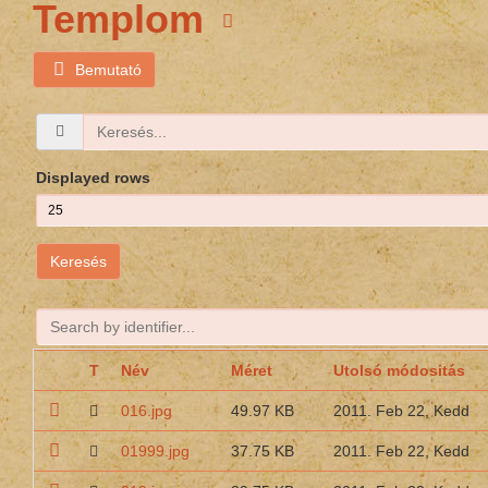
Templom
Bemutató
Displayed rows
Keresés
T
Név
Méret
Utolsó módositás
016.jpg
49.97 KB
2011. Feb 22, Kedd
01999.jpg
37.75 KB
2011. Feb 22, Kedd